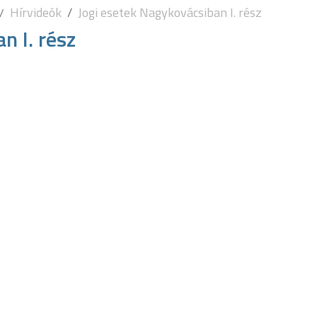
Hírvideók
Jogi esetek Nagykovácsiban I. rész
n I. rész