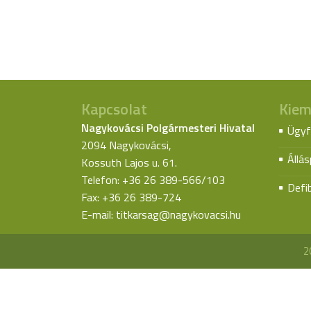
Kapcsolat
Kiem
Nagykovácsi Polgármesteri Hivatal
Ügyf
2094 Nagykovácsi,
Állá
Kossuth Lajos u. 61.
Telefon: +36 26 389-566/103
Defib
Fax: +36 26 389-724
E-mail:
titkarsag@nagykovacsi.hu
2