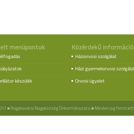
elt menüpontok
Közérdekű információ
élfogadás
Háziorvosi szolgálat
spályázatok
Házi gyermekorvosi szolgála
rillátor készülék
Orvosi ügyelet
017 ■ Nagykovácsi Nagyközség Önkormányzata ■ Minden jog fenntart