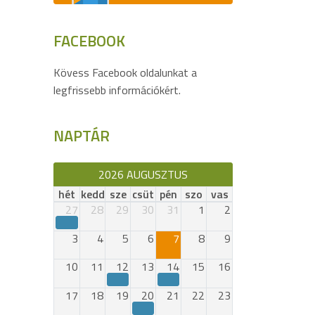
FACEBOOK
Kövess Facebook oldalunkat a
legfrissebb információkért.
NAPTÁR
2026 AUGUSZTUS
hét
kedd
sze
csüt
pén
szo
vas
27
28
29
30
31
1
2
3
4
5
6
7
8
9
10
11
12
13
14
15
16
17
18
19
20
21
22
23