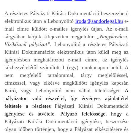
A részletes Pályázati Kiírási Dokumentáció beszerezhető
elektronikus úton a Lebonyolító
iroda@sandorlegal.hu
e-
mail címre küldött e-mailes igénylés útján. Az e-mail
tárgyában kérjük kifejezetten megjelölni:
„Nagykovácsi,
Víziközmű pályázat”.
Lebonyolító a részletes Pályázati
Kiírási Dokumentációt elektronikus úton küldi meg az
igénylésben meghatározott e-mail címre, az igénylés
kézhezvételétől számított 1 (egy) munkanapon belül. A
nem megfelelő tartalommal, tárgy megjelöléssel,
címzéssel, vagy elkésve megküldött igénylés kapcsán
Kiíró, vagy Lebonyolító nem vállal felelősséget.
A
pályázaton való részvétel, így érvényes ajánlattétel
feltétele a részletes
Pályázati Kiírási Dokumentáció
igénylése és átvétele. Pályázó felelőssége, hogy a
Pályázati Kiírási Dokumentáció igénylése, beszerzése
olyan időben történjen, hogy a Pályázat elkészítésére és