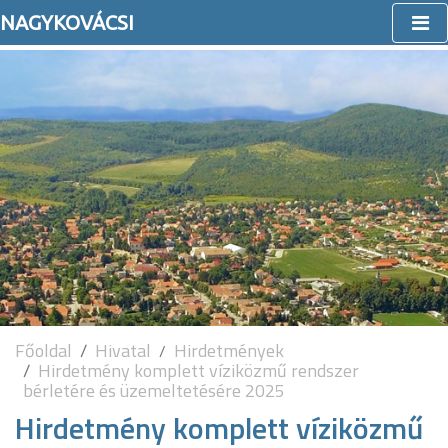
NAGYKOVÁCSI
Főoldal
Hivatal
Hirdetmények
Hirdetmény komplett víziközmű rendszer
bérletére és üzemeltetésére 2025
Hirdetmény komplett víziközmű