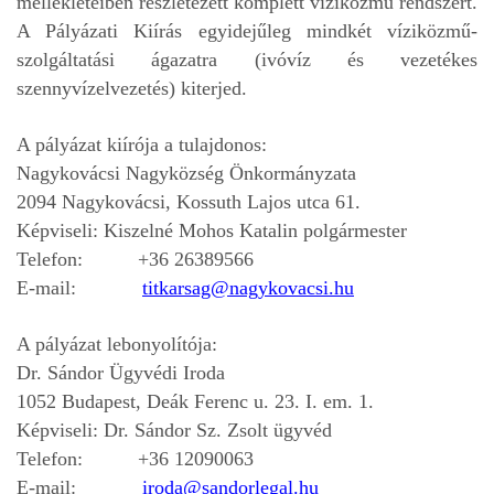
mellékleteiben részletezett komplett víziközmű rendszert.
A Pályázati Kiírás egyidejűleg mindkét víziközmű-
szolgáltatási ágazatra (ivóvíz és vezetékes
szennyvízelvezetés) kiterjed.
A pályázat kiírója a tulajdonos:
Nagykovácsi Nagyközség Önkormányzata
2094 Nagykovácsi, Kossuth Lajos utca 61.
Képviseli: Kiszelné Mohos Katalin polgármester
Telefon: +36 26389566
E-mail:
titkarsag@nagykovacsi.hu
A pályázat lebonyolítója:
Dr. Sándor Ügyvédi Iroda
1052 Budapest, Deák Ferenc u. 23. I. em. 1.
Képviseli: Dr. Sándor Sz. Zsolt ügyvéd
Telefon: +36 12090063
E-mail:
iroda@sandorlegal.hu