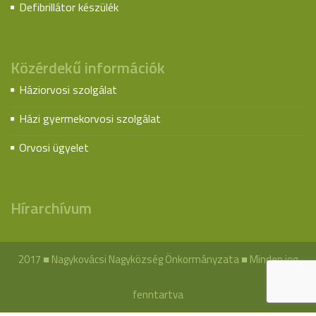
Defibrillátor készülék
Közérdekű információk
Háziorvosi szolgálat
Házi gyermekorvosi szolgálat
Orvosi ügyelet
Hírarchívum
2017 ■ Nagykovácsi Nagyközség Önkormányzata ■ Minden jog
fenntartva