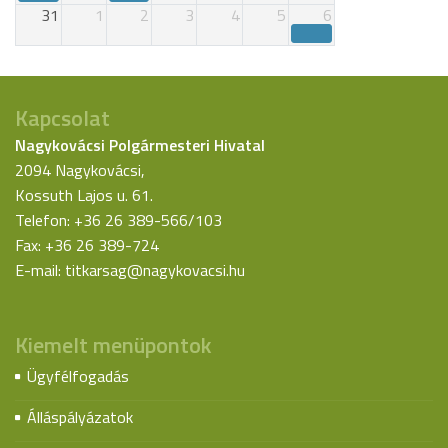
31
1
2
3
4
5
6
Kapcsolat
Nagykovácsi Polgármesteri Hivatal
2094 Nagykovácsi,
Kossuth Lajos u. 61.
Telefon: +36 26 389-566/103
Fax: +36 26 389-724
E-mail:
titkarsag@nagykovacsi.hu
Kiemelt menüpontok
Ügyfélfogadás
Álláspályázatok