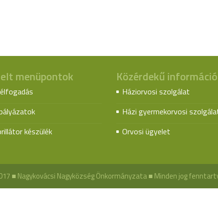
elt menüpontok
Közérdekű információ
élfogadás
Háziorvosi szolgálat
spályázatok
Házi gyermekorvosi szolgála
rillátor készülék
Orvosi ügyelet
017 ■ Nagykovácsi Nagyközség Önkormányzata ■ Minden jog fenntart