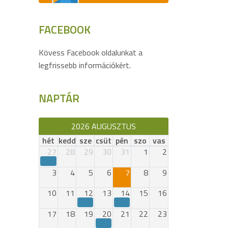
FACEBOOK
Kövess Facebook oldalunkat a
legfrissebb információkért.
NAPTÁR
2026 AUGUSZTUS
hét
kedd
sze
csüt
pén
szo
vas
27
28
29
30
31
1
2
3
4
5
6
7
8
9
10
11
12
13
14
15
16
17
18
19
20
21
22
23