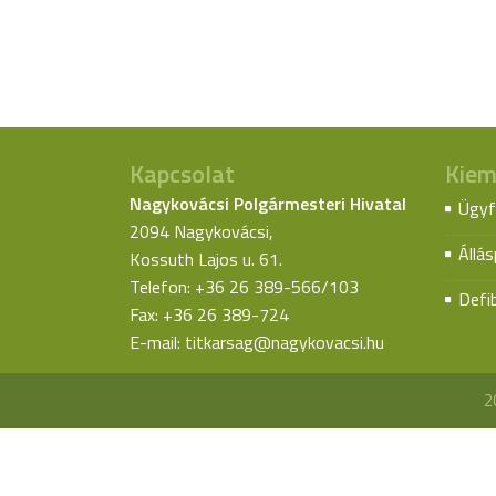
Kapcsolat
Kiem
Nagykovácsi Polgármesteri Hivatal
Ügyf
2094 Nagykovácsi,
Állá
Kossuth Lajos u. 61.
Telefon: +36 26 389-566/103
Defib
Fax: +36 26 389-724
E-mail:
titkarsag@nagykovacsi.hu
2