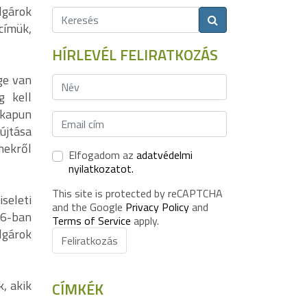
lgárok
címük,
HÍRLEVÉL FELIRATKOZÁS
ge van
g kell
lkapun
újtása
mekről
Elfogadom az
adatvédelmi
nyilatkozatot.
This site is protected by reCAPTCHA
seleti
and the Google
Privacy Policy
and
26-ban
Terms of Service
apply.
lgárok
Feliratkozás
, akik
CÍMKÉK