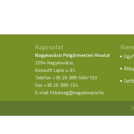
Kapcsolat
Kiem
Nagykovácsi Polgármesteri Hivatal
Ügyf
2094 Nagykovácsi,
Állá
Kossuth Lajos u. 61.
Telefon: +36 26 389-566/103
Defib
Fax: +36 26 389-724
E-mail:
titkarsag@nagykovacsi.hu
2