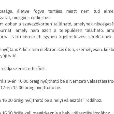
kossága, illetve fogva tartása miatt nem tud elme
azatát, mozgóurnát kérhet.
em abban a szavazókörben található, amelynek névjegyz
góurnát, amely nem azon a településen található, am
rna iránti kérelmet egyben átjelentkezési kérelemnek i
nyújtani. A kérelem elektronikus úton, személyesen, kézbe
yújtható.
 módja szerint eltérőek:
ilis 9-én 16.00 óráig nyújtható be a Nemzeti Választási Iro
 12-én 12.00 óráig nyújtható be.
16.00 óráig nyújtható be a helyi választási irodához.
16.00 óráig kell megérkeznie a helyi választási irodához.