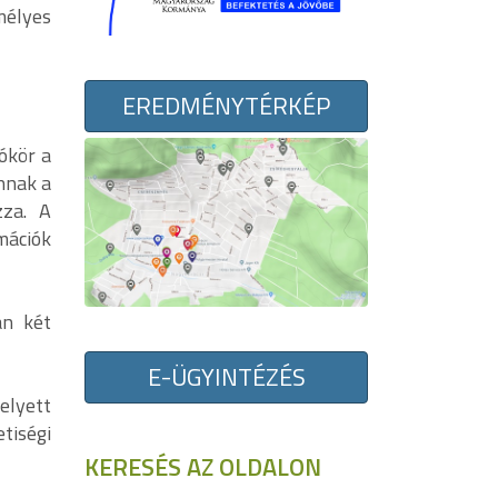
mélyes
EREDMÉNYTÉRKÉP
ókör a
nnak a
zza. A
mációk
án két
E-ÜGYINTÉZÉS
elyett
tiségi
KERESÉS AZ OLDALON