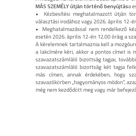
MÁS SZEMÉLY útján történő benyújtás
a e
• Kézbesítési meghatalmazott útján tört
választási irodához vagy 2026. április 12-
• Meghatalmazással nem rendelkező kézb
esetén 2026. április 12-én 12.00 óráig a s
A kérelemnek tartalmaznia kell a mozgóur
a lakcímére kéri, akkor a pontos címet is
szavazatszámláló bizottság tagjai, tovább
szavazatszámláló bizottság két tagja fe
más címen, annak érdekében, hogy sza
szavazókörben „hagyományos módon”, azaz 
még nem kezdődött meg vagy már befejeződ