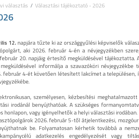
vi választás
Választási tájékoztató - 2026
2026
ilis 12.
napjára tűzte ki az országgyűlési képviselők válasz
ópolgárt, aki 2026. február 4-én a névjegyzékben szere
ebruár 20. napjáig értesítő megküldésével tájékoztatta. A
y megküldésével informálja a szavazóköri névjegyzékbe t
. február 4-ét követően létesített lakcímet a településen, 
évjegyzékébe.
ektronikusan, személyesen, kézbesítési meghatalmazott 
asztási irodánál benyújthatóak. A szükséges formanyomtat
 honlapon, vagy igényelhetők a helyi választási irodában.
sztópolgárok 2026. február 5-től átjelentkezési, mozgóur
 nyújthatnak be. Folyamatosan kérhetik továbbá a nemze
kampánycélú adatkezelés engedélyezését vagy tiltá