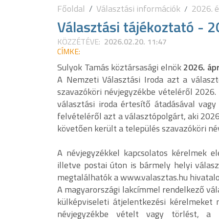
Főoldal
Választási információk
2026. é
Választási tájékoztató - 
KÖZZÉTÉVE:
2026.02.20. 11:47
CÍMKE:
Sulyok Tamás köztársasági elnök
2026. ápr
A Nemzeti Választási Iroda azt a választ
szavazóköri névjegyzékbe vételéről 2026. f
választási iroda értesítő átadásával vag
felvételéről azt a választópolgárt, aki 2026
követően került a település szavazóköri n
A névjegyzékkel kapcsolatos kérelmek el
illetve postai úton is bármely helyi vál
megtalálhatók a www.valasztas.hu hivatalos
A magyarországi lakcímmel rendelkező vála
külképviseleti átjelentkezési kérelmeket
névjegyzékbe vételt vagy törlést, a 