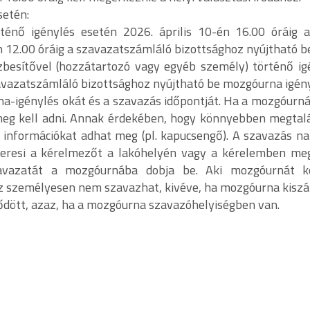
setén:
énő igénylés esetén 2026. április 10-én 16.00 óráig a
én 12.00 óráig a szavazatszámláló bizottsághoz nyújtható b
esítővel (hozzátartozó vagy egyéb személy) történő ig
zavazatszámláló bizottsághoz nyújtható be mozgóurna igény
na-igénylés okát és a szavazás időpontját. Ha a mozgóurn
 meg kell adni. Annak érdekében, hogy könnyebben megtalá
i információkat adhat meg (pl. kapucsengő). A szavazás na
lkeresi a kérelmezőt a lakóhelyén vagy a kérelemben me
vazatát a mozgóurnába dobja be. Aki mozgóurnát k
személyesen nem szavazhat, kivéve, ha mozgóurna kiszál
ött, azaz, ha a mozgóurna szavazóhelyiségben van.