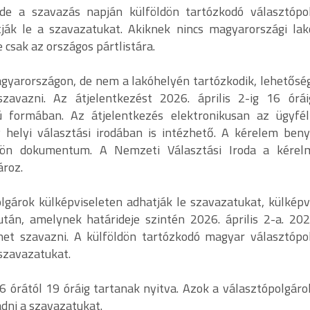
de a szavazás napján külföldön tartózkodó választópo
ák le a szavazatukat. Akiknek nincs magyarországi lak
 csak az országos pártlistára.
agyarországon, de nem a lakóhelyén tartózkodik, lehetősé
zavazni. Az átjelentkezést 2026. április 2-ig 16 órái
pú formában. Az átjelentkezés elektronikusan az ügyfé
helyi választási irodában is intézhető. A kérelem beny
lön dokumentum. A Nemzeti Választási Iroda a kérel
ároz.
gárok külképviseleten adhatják le szavazatukat, külképvi
tán, amelynek határideje szintén 2026. április 2-a. 20
het szavazni. A külföldön tartózkodó magyar választópo
 szavazatukat.
 órától 19 óráig tartanak nyitva. Azok a választópolgárok
adni a szavazatukat.