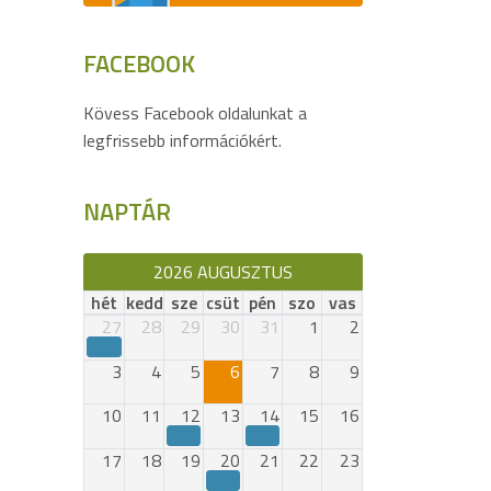
FACEBOOK
Kövess Facebook oldalunkat a
legfrissebb információkért.
NAPTÁR
2026 AUGUSZTUS
hét
kedd
sze
csüt
pén
szo
vas
27
28
29
30
31
1
2
3
4
5
6
7
8
9
10
11
12
13
14
15
16
17
18
19
20
21
22
23