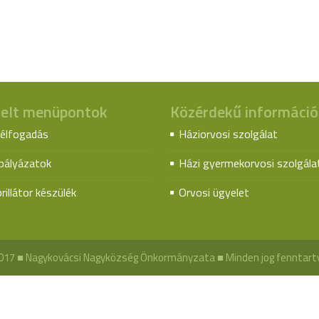
elt menüpontok
Közérdekű információ
élfogadás
Háziorvosi szolgálat
spályázatok
Házi gyermekorvosi szolgála
rillátor készülék
Orvosi ügyelet
017 ■ Nagykovácsi Nagyközség Önkormányzata ■ Minden jog fenntart