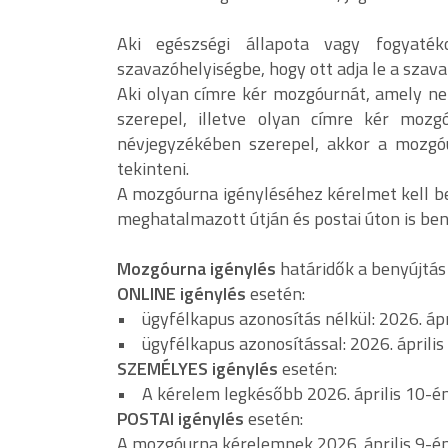
Aki egészségi állapota vagy fogyaté
szavazóhelyiségbe, hogy ott adja le a szav
Aki olyan címre kér mozgóurnát, amely n
szerepel, illetve olyan címre kér moz
névjegyzékében szerepel, akkor a mozgóu
tekinteni.
A mozgóurna igényléséhez kérelmet kell be
meghatalmazott útján és postai úton is ben
Mozgóurna igénylés
határidők a benyújtás
ONLINE igénylés
esetén:
• ügyfélkapus azonosítás nélkül: 2026. ápr
• ügyfélkapus azonosítással: 2026. április
SZEMÉLYES igénylés
esetén:
• A kérelem legkésőbb 2026. április 10-én 
POSTAI igénylés
esetén:
A mozgóurna kérelemnek 2026. április 9-én 