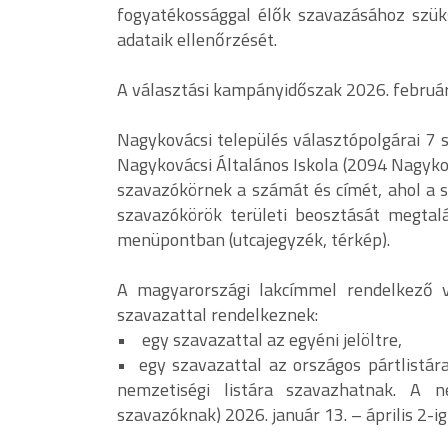
fogyatékossággal élők szavazásához szüks
adataik ellenőrzését.
A választási kampányidőszak 2026. február 
Nagykovácsi település választópolgárai 7 
Nagykovácsi Általános Iskola (2094 Nagykov
szavazókörnek a számát és címét, ahol a sz
szavazókörök területi beosztását megtal
menüpontban (utcajegyzék, térkép).
A magyarországi lakcímmel rendelkező v
szavazattal rendelkeznek:
• egy szavazattal az egyéni jelöltre,
• egy szavazattal az országos pártlistára.
nemzetiségi listára szavazhatnak. A n
szavazóknak) 2026. január 13. – április 2-ig 