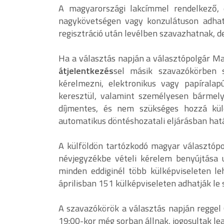
A magyarországi lakcímmel rendelkező, 
nagykövetségen vagy konzulátuson adhatj
regisztráció után levélben szavazhatnak, de
Ha a választás napján a választópolgár M
átjelentkezés
sel másik szavazókörben s
kérelmezni, elektronikus vagy papírala
keresztül, valamint személyesen bármely 
díjmentes, és nem szükséges hozzá kü
automatikus döntéshozatali eljárásban hat
A külföldön tartózkodó magyar választópol
névjegyzékbe vételi kérelem benyújtása u
minden eddiginél több külképviseleten le
áprilisban 151 külképviseleten adhatják le
A szavazókörök a választás napján reggel 6
19:00-kor még sorban állnak, jogosultak le