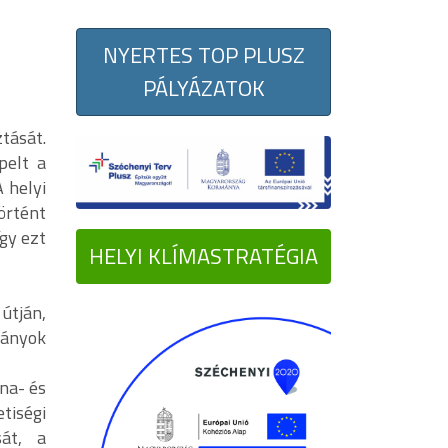
NYERTES TOP PLUSZ
PÁLYÁZATOK
tását.
pelt a
 helyi
örtént
így ezt
HELYI KLÍMASTRATÉGIA
útján,
ványok
na- és
tiségi
sát, a