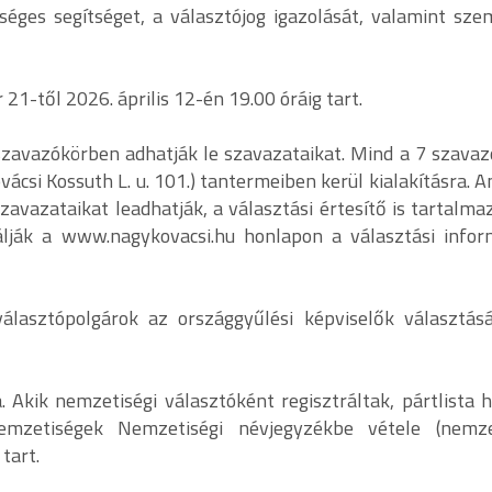
éges segítséget, a választójog igazolását, valamint sze
21-től 2026. április 12-én 19.00 óráig tart.
szavazókörben adhatják le szavazataikat. Mind a 7 szavaz
ácsi Kossuth L. u. 101.) tantermeiben kerül kialakításra. A
avazataikat leadhatják, a választási értesítő is tartalma
álják a www.nagykovacsi.hu honlapon a választási infor
álasztópolgárok az országgyűlési képviselők választás
 Akik nemzetiségi választóként regisztráltak, pártlista h
emzetiségek Nemzetiségi névjegyzékbe vétele (nemze
tart.