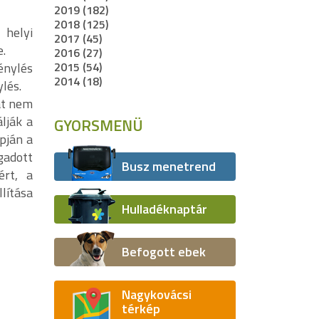
2019 (182)
2018 (125)
 helyi
2017 (45)
e.
2016 (27)
2015 (54)
énylés
2014 (18)
lés.
át nem
lják a
GYORSMENÜ
pján a
gadott
Busz menetrend
ért, a
lítása
Hulladéknaptár
Befogott ebek
Nagykovácsi
térkép