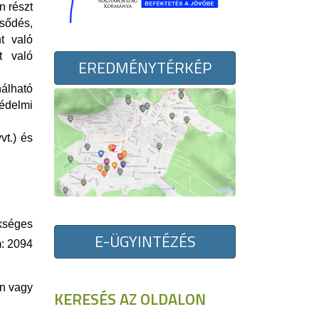
n részt
csődés,
t való
t való
EREDMÉNYTÉRKÉP
álható
édelmi
vt.) és
kséges
E-ÜGYINTÉZÉS
m: 2094
án vagy
KERESÉS AZ OLDALON