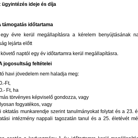
 ügyintézés ideje és díja
 támogatás időtartama
gy évre kerül megállapításra a kérelem benyújtásának nap
g lejárta előtt
követő naptól egy év időtartamra kerül megállapításra.
A jogosultság feltételei
utó havi jövedelem nem haladja meg:
.-Ft,
.- Ft, ha
e más törvényes képviselő gondozza, vagy
úlyosan fogyatékos, vagy
 oktatás munkarendje szerint tanulmányokat folytat és a 23. é
tatási intézmény nappali tagozatán tanul és a 25. életévét 