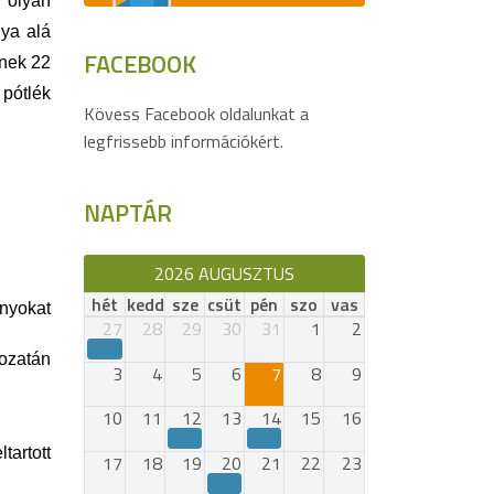
 olyan
lya alá
FACEBOOK
ének 22
 pótlék
Kövess Facebook oldalunkat a
legfrissebb információkért.
NAPTÁR
2026 AUGUSZTUS
hét
kedd
sze
csüt
pén
szo
vas
ányokat
27
28
29
30
31
1
2
ozatán
3
4
5
6
7
8
9
10
11
12
13
14
15
16
tartott
17
18
19
20
21
22
23