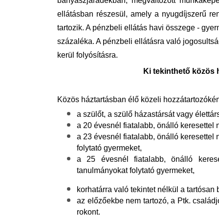
bányászjáradékban, megváltozott munkaképe
ellátásban részesül, amely a nyugdíjszerű re
tartozik. A pénzbeli ellátás havi összege - g
százaléka. A pénzbeli ellátásra való jogosult
kerül folyósításra.
Ki tekinthető közös
Közös háztartásban élő közeli hozzátartozókén
a szülőt, a szülő házastársát vagy élettárs
a 20 évesnél fiatalabb, önálló keresette
a 23 évesnél fiatalabb, önálló keresette
folytató gyermeket,
a 25 évesnél fiatalabb, önálló keres
tanulmányokat folytató gyermeket,
korhatárra való tekintet nélkül a tartósan
az előzőekbe nem tartozó, a Ptk. családjo
rokont.