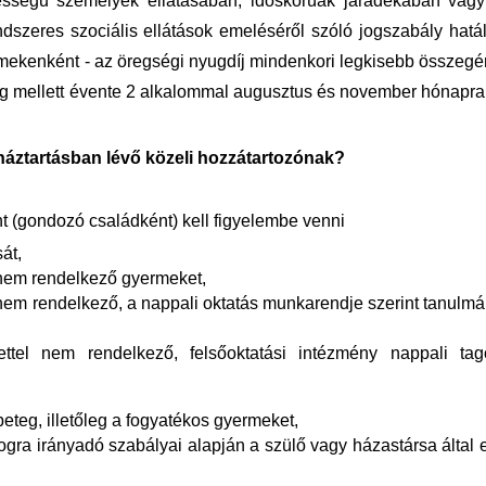
sségű személyek ellátásában, időskorúak járadékában vagy
ndszeres szociális ellátások emeléséről szóló jogszabály hatá
yermekenként - az öregségi nyugdíj mindenkori legkisebb összeg
ság mellett évente 2 alkalommal augusztus és november hónapra
 háztartásban lévő közeli hozzátartozónak?
t (gondozó családként) kell figyelembe venni
át,
l nem rendelkező gyermeket,
l nem rendelkező, a nappali oktatás munkarendje szerint tanulm
ettel nem rendelkező, felsőoktatási intézmény nappali tag
 beteg, illetőleg a fogyatékos gyermeket,
gra irányadó szabályai alapján a szülő vagy házastársa által el