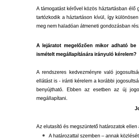
A támogatást kérővel közös háztartásban élő g
tartózkodik a háztartáson kívül, így különös
meg nem haladóan átmeneti gondozásban rés
A lejáratot megelőzően mikor adható be
ismételt megállapítására irányuló kérelem?
A rendszeres kedvezményre való jogosultság
ellátást is - iránti kérelem a korábbi jogosu
benyújtható. Ebben az esetben az új jogo
megállapítani.
J
Az elutasító és megszüntető határozatok ellen 
A határozattal szemben – annak közlését 