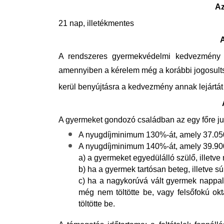
Az
21 nap, illetékmentes
A
A rendszeres gyermekvédelmi kedvezmény e
amennyiben a kérelem még a korábbi jogosultsá
kerül benyújtásra a kedvezmény annak lejártát 
A gyermeket gondozó családban az egy főre j
A nyugdíjminimum 130%-át, amely 37.050
A nyugdíjminimum 140%-át, amely 39.900
a) a gyermeket egyedülálló szülő, illetv
b) ha a gyermek tartósan beteg, illetve s
c) ha a nagykorúvá vált gyermek nappali
még nem töltötte be, vagy felsőfokú ok
töltötte be.