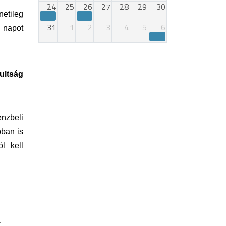
24
25
26
27
28
29
30
netileg
31
1
2
3
4
5
6
0 napot
ultság
nzbeli
pban is
l kell
.