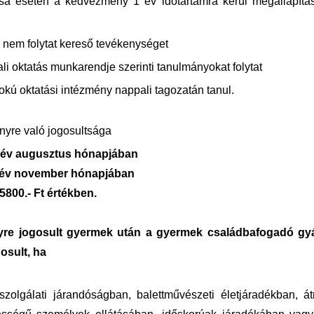
lása esetén a kedvezmény 1 év időtartamra kerül megállapítá
 nem folytat kereső tevékenységet
i oktatás munkarendje szerinti tanulmányokat folytat
okú oktatási intézmény nappali tagozatán tanul.
yre való jogosultsága
rgyév augusztus hónapjában
rgyév november hónapjában
800.- Ft értékben.
re jogosult gyermek után a gyermek családbafogadó gy
osult, ha
, szolgálati járandóságban, balettművészeti életjáradékban, á