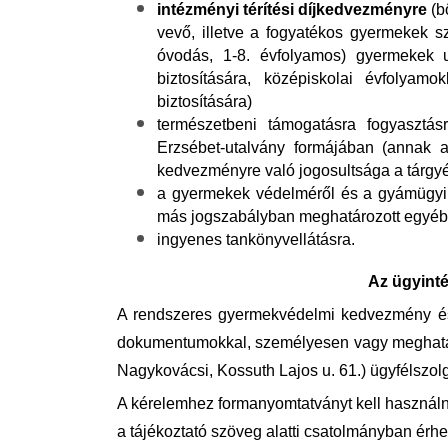
intézményi térítési díjkedvezményre
(b
vevő, illetve a fogyatékos gyermekek s
óvodás, 1-8. évfolyamos) gyermekek 
biztosítására, középiskolai évfolya
biztosítására)
természetbeni támogatásra fogyasztásr
Erzsébet-utalvány formájában (annak a
kedvezményre való jogosultsága a tárgyév
a gyermekek védelméről és a gyámügyi i
más jogszabályban meghatározott egyé
ingyenes tankönyvellátásra.
Az ügyint
A rendszeres gyermekvédelmi kedvezmény és 
dokumentumokkal, személyesen vagy meghatalm
Nagykovácsi, Kossuth Lajos u. 61.) ügyfélszolg
A kérelemhez formanyomtatványt kell használn
a tájékoztató szöveg alatti csatolmányban érhe