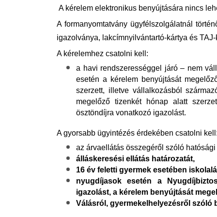
A kérelem elektronikus benyújtására nincs leh
A formanyomtatvány ügyfélszolgálatnál törté
igazolványa, lakcímnyilvántartó-kártya és TAJ
A kérelemhez csatolni kell:
a havi rendszerességgel járó – nem vál
esetén a kérelem benyújtását megelőző
szerzett, illetve vállalkozásból szárm
megelőző tizenkét hónap alatt szerzet
ösztöndíjra vonatkozó igazolást.
A gyorsabb ügyintézés érdekében csatolni kell
az árvaellátás összegéről szóló hatósági 
álláskeresési ellátás határozatát,
16 év feletti gyermek esetében iskolalá
nyugdíjasok esetén a Nyugdíjbiztos
igazolást, a kérelem benyújtását mege
Válásról, gyermekelhelyezésről szóló 