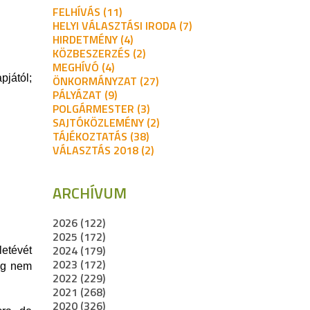
FELHÍVÁS (11)
HELYI VÁLASZTÁSI IRODA (7)
HIRDETMÉNY (4)
KÖZBESZERZÉS (2)
MEGHÍVÓ (4)
jától;
ÖNKORMÁNYZAT (27)
PÁLYÁZAT (9)
POLGÁRMESTER (3)
SAJTÓKÖZLEMÉNY (2)
TÁJÉKOZTATÁS (38)
VÁLASZTÁS 2018 (2)
ARCHÍVUM
2026 (122)
2025 (172)
2024 (179)
letévét
2023 (172)
még nem
2022 (229)
2021 (268)
2020 (326)