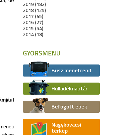
sra, de
2019 (182)
2018 (125)
2017 (45)
2016 (27)
2015 (54)
2014 (18)
GYORSMENÜ
Busz menetrend
Hulladéknaptár
ámjául
Befogott ebek
Nagykovácsi
tmeneti
térkép