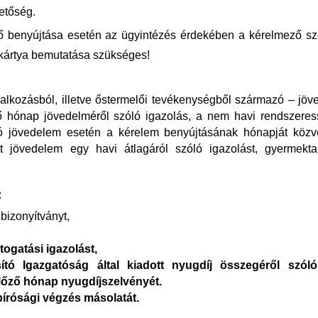
etőség.
nő benyújtása esetén az ügyintézés érdekében a kérelmező s
-kártya bemutatása szükséges!
lalkozásból, illetve őstermelői tevékenységből származó – jö
 hónap jövedelméről szóló igazolás, a nem havi rendszeres
azó jövedelem esetén a kérelem benyújtásának hónapját közv
t jövedelem egy havi átlagáról szóló igazolást, gyermektart
:
bizonyítványt,
togatási igazolást,
ító Igazgatóság által kiadott nyugdíj összegéről szól
lőző hónap nyugdíjszelvényét.
bírósági végzés másolatát.