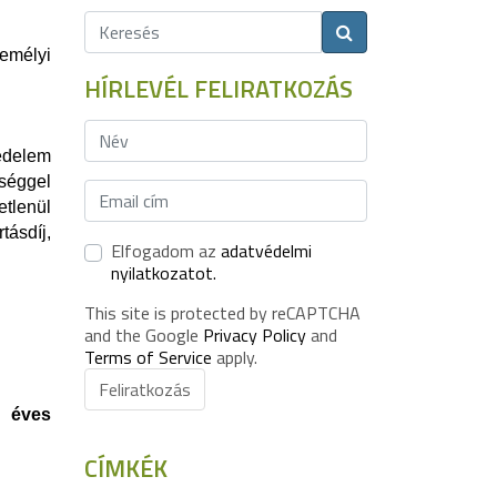
zemélyi
HÍRLEVÉL FELIRATKOZÁS
vedelem
séggel
etlenül
ásdíj,
Elfogadom az
adatvédelmi
nyilatkozatot.
This site is protected by reCAPTCHA
and the Google
Privacy Policy
and
Terms of Service
apply.
Feliratkozás
ó éves
CÍMKÉK