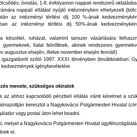
ölcsődés, óvodás, 1-8. évfolyamon nappali rendszerű oktatásba
zámára nappali ellátást nyújtó intézményben elhelyezett (böl
után az intézményi térítési díj 100 %-ának kedvezménykén
mokban az intézményi térítési díj 50%-ának kedvezménykén
a készétel, ruházat, valamint tanszer vásárlására felhaszn
 gyermeknek, fiatal felnőttnek, akinek rendszeres gyermekv
 augusztus elsején, illetve november elsején fennáll)
gazgatásról szóló 1997. XXXI. törvényben (továbbiakban: Gy
b kedvezmények igénybevételére
ézés menete, szükséges okiratok
az ahhoz kapcsolódó pénzbeli ellátás iránti kérelmet a szü
azottján keresztül a Nagykovácsi Polgármesteri Hivatal (cí
álatán vagy postai úton lehet beadni.
i
, melyet a Nagykovácsi Polgármesteri Hivatal ügyfélszolgálat
tnek el.