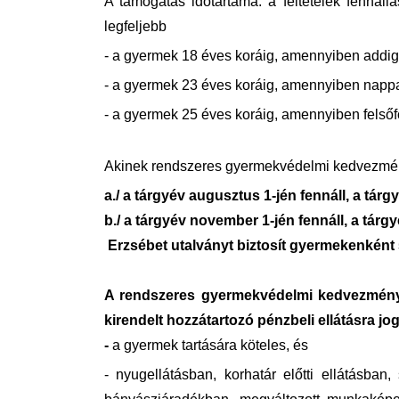
A támogatás időtartama: a feltételek fennál
legfeljebb
- a gyermek 18 éves koráig, amennyiben addig
- a gyermek 23 éves koráig, amennyiben nappal
- a gyermek 25 éves koráig, amennyiben felsőf
Akinek rendszeres gyermekvédelmi kedvezmén
a./ a tárgyév augusztus 1-jén fennáll, a tá
b./ a tárgyév november 1-jén fennáll, a tá
Erzsébet utalványt biztosít gyermekenként 5
A rendszeres gyermekvédelmi kedvezmény
kirendelt hozzátartozó pénzbeli ellátásra jog
-
a gyermek tartására köteles, és
- nyugellátásban, korhatár előtti ellátásban