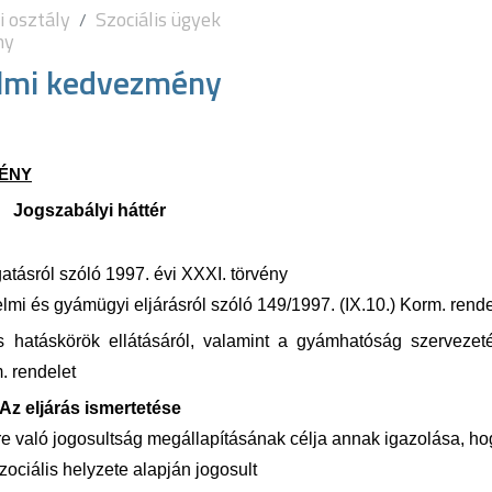
i osztály
Szociális ügyek
ny
lmi kedvezmény
ÉNY
Jogszabályi háttér
tásról szóló 1997. évi XXXI. törvény
mi és gyámügyi eljárásról szóló 149/1997. (IX.10.) Korm. rende
 hatáskörök ellátásáról, valamint a gyámhatóság szervezeté
m. rendelet
Az eljárás ismertetése
való jogosultság megállapításának célja annak igazolása, ho
ociális helyzete alapján jogosult