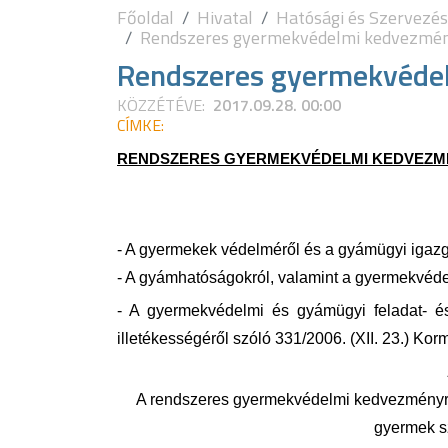
Főoldal
Hivatal
Hatósági és Szervezés
Rendszeres gyermekvédelmi kedvezmé
Rendszeres gyermekvéde
KÖZZÉTÉVE:
2017.09.28. 00:00
CÍMKE:
RENDSZERES GYERMEKVÉDELMI KEDVEZM
- A gyermekek védelméről és a gyámügyi igazga
- A gyámhatóságokról, valamint a gyermekvédel
- A gyermekvédelmi és gyámügyi feladat- és
illetékességéről szóló 331/2006. (XII. 23.) Kor
A rendszeres gyermekvédelmi kedvezményre 
gyermek sz