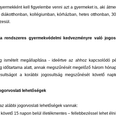
yermekként kell figyelembe venni azt a gyermeket is, aki átme
en diákotthonban, kollégiumban, kórházban, hetes otthonban, 3
zesül.
 a rendszeres gyermekvédelmi kedvezményre való jogos
 ismételt megállapítása - ideértve az ahhoz kapcsolódó pé
ltság időtartama alatt, annak megszűnését megelőző három hóna
sultságot a korábbi jogosultság megszűnését követő naptó
ogorvoslati lehetőségek
az alábbi jogorvoslati lehetőségek vannak:
követő 15 napon belül illetékmentes – fellebbezéssel lehet élni