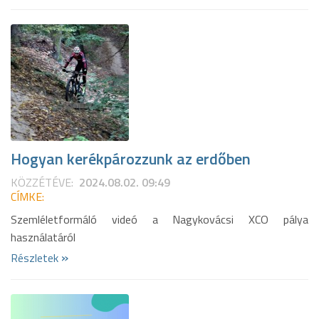
Hogyan kerékpározzunk az erdőben
KÖZZÉTÉVE:
2024.08.02. 09:49
CÍMKE:
Szemléletformáló videó a Nagykovácsi XCO pálya
használatáról
»
Részletek