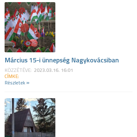
Március 15-i ünnepség Nagykovácsiban
KÖZZÉTÉVE:
2023.03.16. 16:01
CÍMKE:
»
Részletek