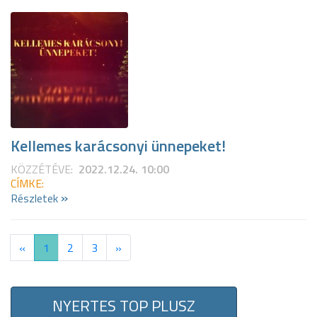
Kellemes karácsonyi ünnepeket!
KÖZZÉTÉVE:
2022.12.24. 10:00
CÍMKE:
»
Részletek
«
1
2
3
»
NYERTES TOP PLUSZ