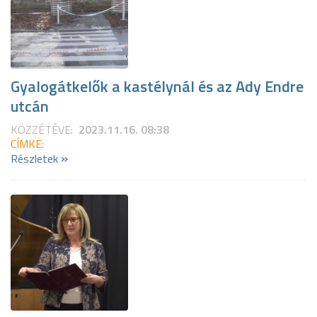
Gyalogátkelők a kastélynál és az Ady Endre
utcán
KÖZZÉTÉVE:
2023.11.16. 08:38
CÍMKE:
»
Részletek