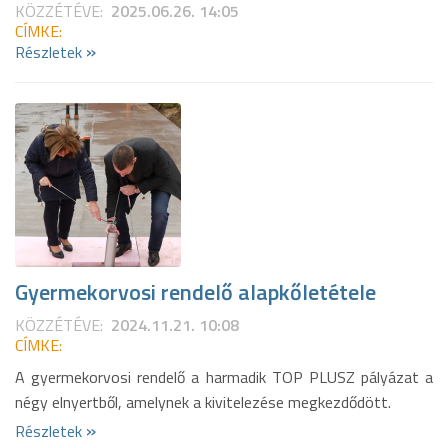
KÖZZÉTÉVE:
2025.06.26. 14:05
CÍMKE:
»
Részletek
Gyermekorvosi rendelő alapkőletétele
KÖZZÉTÉVE:
2024.11.21. 10:08
CÍMKE:
A gyermekorvosi rendelő a harmadik TOP PLUSZ pályázat a
négy elnyertből, amelynek a kivitelezése megkezdődött.
»
Részletek