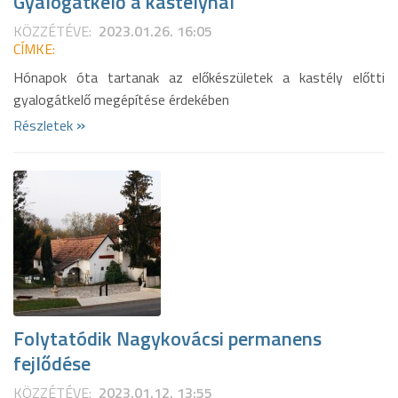
Gyalogátkelő a kastélynál
KÖZZÉTÉVE:
2023.01.26. 16:05
CÍMKE:
Hónapok óta tartanak az előkészületek a kastély előtti
gyalogátkelő megépítése érdekében
»
Részletek
Folytatódik Nagykovácsi permanens
fejlődése
KÖZZÉTÉVE:
2023.01.12. 13:55