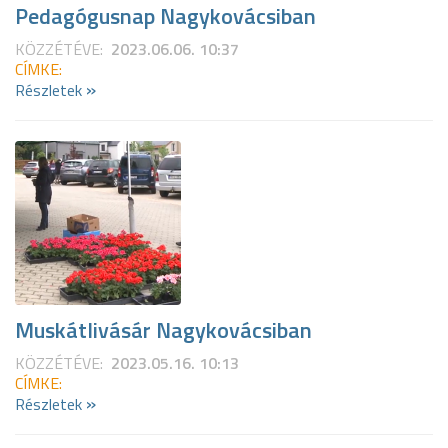
Pedagógusnap Nagykovácsiban
KÖZZÉTÉVE:
2023.06.06. 10:37
CÍMKE:
»
Részletek
Muskátlivásár Nagykovácsiban
KÖZZÉTÉVE:
2023.05.16. 10:13
CÍMKE:
»
Részletek