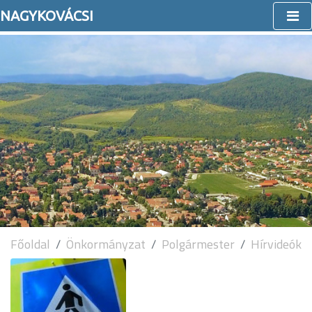
NAGYKOVÁCSI
Főoldal
Önkormányzat
Polgármester
Hírvideók