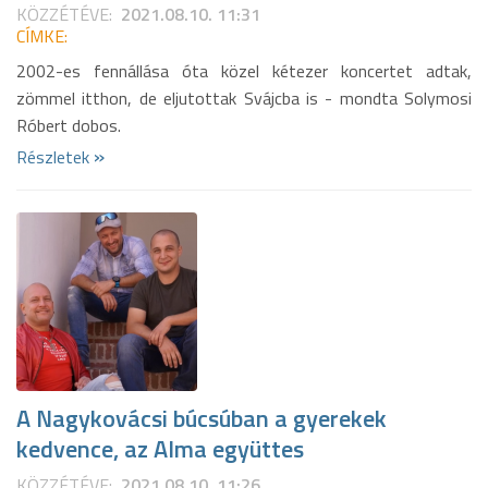
KÖZZÉTÉVE:
2021.08.10. 11:31
CÍMKE:
2002-es fennállása óta közel kétezer koncertet adtak,
zömmel itthon, de eljutottak Svájcba is - mondta Solymosi
Róbert dobos.
»
Részletek
A Nagykovácsi búcsúban a gyerekek
kedvence, az Alma együttes
KÖZZÉTÉVE:
2021.08.10. 11:26