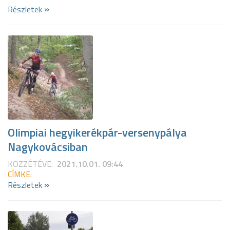
»
Részletek
Olimpiai hegyikerékpár-versenypálya
Nagykovácsiban
KÖZZÉTÉVE:
2021.10.01. 09:44
CÍMKE:
»
Részletek