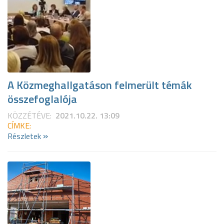
A Közmeghallgatáson felmerült témák
összefoglalója
KÖZZÉTÉVE:
2021.10.22. 13:09
CÍMKE:
»
Részletek