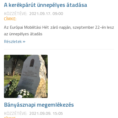
A kerékpárút ünnepélyes átadása
KÖZZÉTÉVE:
2021.09.17. 09:00
CÍMKE:
Az Európai Mobilitási Hét záró napján, szeptember 22-én lesz
az ünnepélyes átadás
»
Részletek
Bányásznapi megemlékezés
KÖZZÉTÉVE:
2021.09.09. 15:05