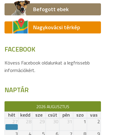
Befogott ebek
Nagykovácsi térkép
FACEBOOK
Kövess Facebook oldalunkat a legfrissebb
információkért.
NAPTÁR
2026 AUGUSZTUS
hét
kedd
sze
csüt
pén
szo
vas
27
28
29
30
31
1
2
3
4
5
6
7
8
9