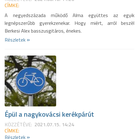
CÍMKE:
A negyedszázada működő Alma együttes az egyik
legnépszerűbb gyerekzenekar. Hogy miért, arról beszèl
Berkesi Alex basszusgitáros, énekes.
»
Részletek
Épül a nagykovácsi kerékpárút
KÖZZÉTÉVE:
2021.07.15. 14:24
CÍMKE:
»
Részletek