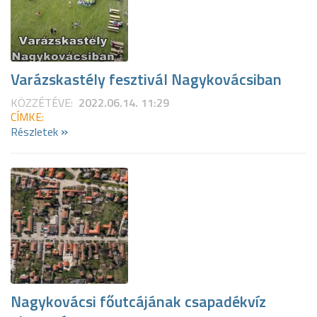
Varázskastély fesztivál Nagykovácsiban
KÖZZÉTÉVE:
2022.06.14. 11:29
CÍMKE:
»
Részletek
Nagykovácsi főutcájának csapadékvíz