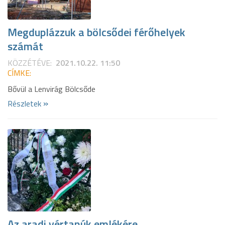
Megduplázzuk a bölcsődei férőhelyek
számát
KÖZZÉTÉVE:
2021.10.22. 11:50
CÍMKE:
Bővül a Lenvirág Bölcsőde
»
Részletek
Az aradi vértanúk emlékére