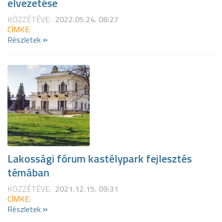
elvezetése
KÖZZÉTÉVE:
2022.05.24. 08:27
CÍMKE:
»
Részletek
Lakossági fórum kastélypark fejlesztés
témában
KÖZZÉTÉVE:
2021.12.15. 09:31
CÍMKE:
»
Részletek