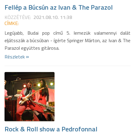
Fellép a Búcsún az Ivan & The Parazol
KÖZZÉTÉVE:
2021.08.10. 11:38
CÍMKE:
Legújabb, Budai pop című 5. lemezük valamennyi dalát
eljátsszák a búcsúban - ígérte Springer Márton, az Ivan & The
Parazol együttes gitárosa.
»
Részletek
Rock & Roll show a Pedrofonnal