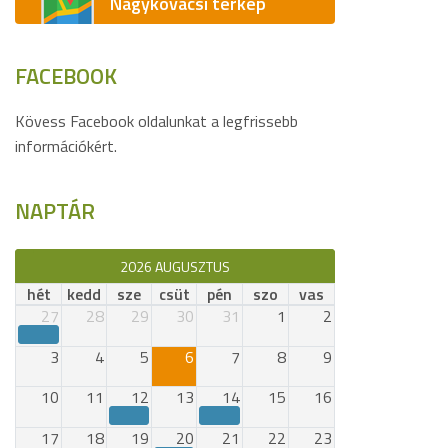
Nagykovácsi térkép
FACEBOOK
Kövess Facebook oldalunkat a legfrissebb
információkért.
NAPTÁR
2026 AUGUSZTUS
hét
kedd
sze
csüt
pén
szo
vas
27
28
29
30
31
1
2
3
4
5
6
7
8
9
10
11
12
13
14
15
16
17
18
19
20
21
22
23