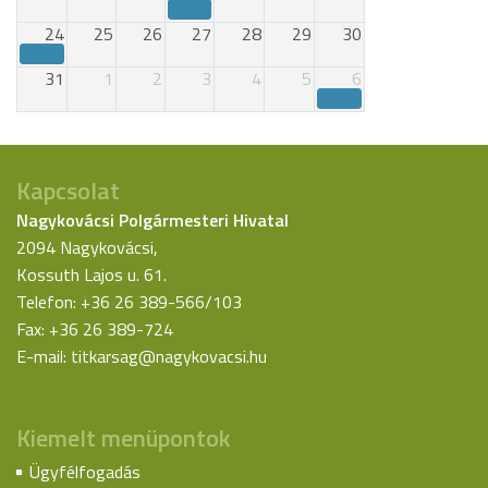
24
25
26
27
28
29
30
31
1
2
3
4
5
6
Kapcsolat
Nagykovácsi Polgármesteri Hivatal
2094 Nagykovácsi,
Kossuth Lajos u. 61.
Telefon: +36 26 389-566/103
Fax: +36 26 389-724
E-mail:
titkarsag@nagykovacsi.hu
Kiemelt menüpontok
Ügyfélfogadás