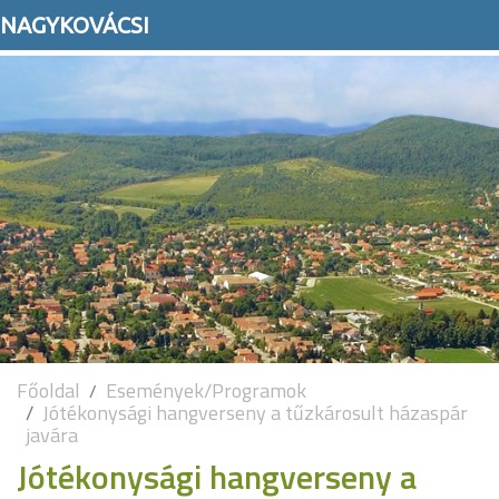
NAGYKOVÁCSI
Főoldal
Események/Programok
Jótékonysági hangverseny a tűzkárosult házaspár
javára
Jótékonysági hangverseny a