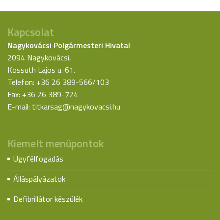
Kapcsolat
Nagykovácsi Polgármesteri Hivatal
2094 Nagykovácsi,
Kossuth Lajos u. 61.
Telefon: +36 26 389-566/103
Fax: +36 26 389-724
E-mail:
titkarsag@nagykovacsi.hu
Kiemelt menüpontok
Ügyfélfogadás
Álláspályázatok
Defibrillátor készülék