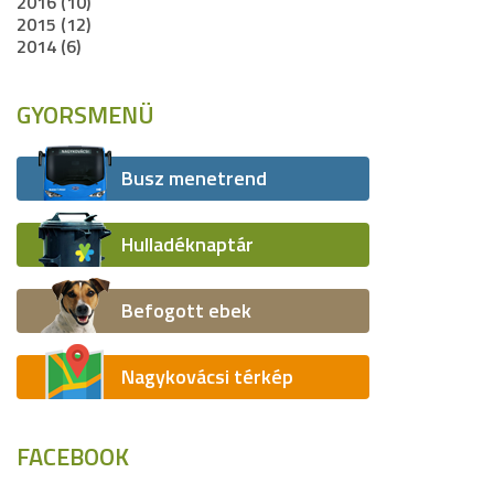
2016 (10)
2015 (12)
2014 (6)
GYORSMENÜ
Busz menetrend
Hulladéknaptár
Befogott ebek
Nagykovácsi térkép
FACEBOOK