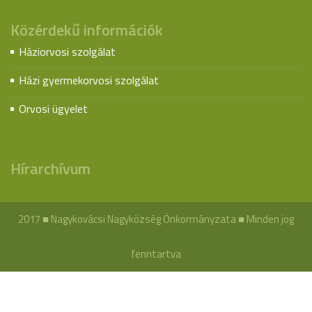
Közérdekű információk
Háziorvosi szolgálat
Házi gyermekorvosi szolgálat
Orvosi ügyelet
Hírarchívum
2017 ■ Nagykovácsi Nagyközség Önkormányzata ■ Minden jog
fenntartva