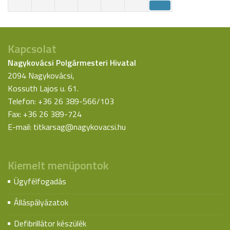
Kapcsolat
Nagykovácsi Polgármesteri Hivatal
2094 Nagykovácsi,
Kossuth Lajos u. 61.
Telefon: +36 26 389-566/103
Fax: +36 26 389-724
E-mail:
titkarsag@nagykovacsi.hu
Kiemelt menüpontok
Ügyfélfogadás
Álláspályázatok
Defibrillátor készülék