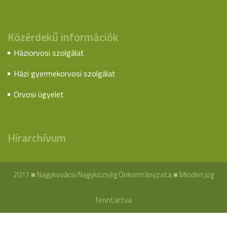
Közérdekű információk
Háziorvosi szolgálat
Házi gyermekorvosi szolgálat
Orvosi ügyelet
Hírarchívum
2017 ■ Nagykovácsi Nagyközség Önkormányzata ■ Minden jog
fenntartva