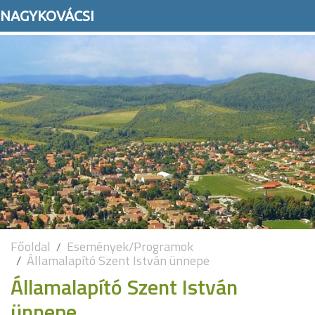
NAGYKOVÁCSI
Főoldal
Események/Programok
Államalapító Szent István ünnepe
Államalapító Szent István
ünnepe